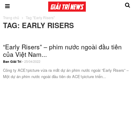
Trang chủ
Tag "Early Risers"
TAG: EARLY RISERS
“Early Risers” – phim nước ngoài đầu tiên
của Việt Nam...
-
25/04/2022
Ban Giải Trí
Công ty ACE1picture vừa ra mắt dự án phim nước ngoài “Early Risers” –
Một dự án phim nước ngoài đầu tiên do ACE1picture triển...