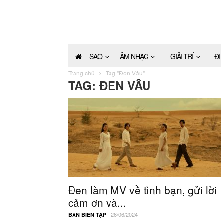
SAO
ÂM NHẠC
GIẢI TRÍ
Đ
Trang chủ
Tag "Đen Vâu"
TAG: ĐEN VÂU
Đen làm MV về tình bạn, gửi lời
cảm ơn và...
-
26/06/2024
BAN BIÊN TẬP