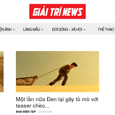
IỆN ẢNH
LÀNG MẪU
ĐỜI SỐNG – XÃ HỘI
THỂ THAO
Một lần nữa Đen lại gây tò mò với
teaser chèo...
-
23/06/2024
BAN BIÊN TẬP