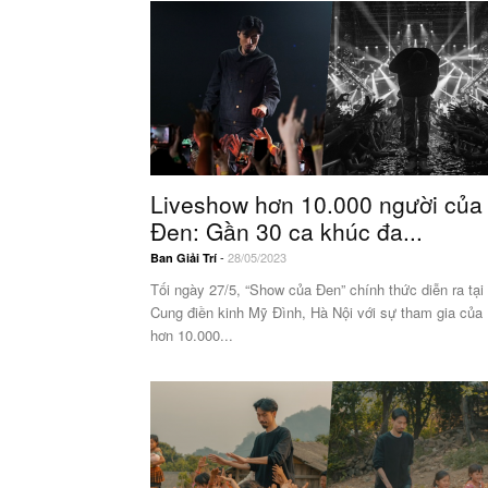
Liveshow hơn 10.000 người của
Đen: Gần 30 ca khúc đa...
-
28/05/2023
Ban Giải Trí
Tối ngày 27/5, “Show của Đen” chính thức diễn ra tại
Cung điền kinh Mỹ Đình, Hà Nội với sự tham gia của
hơn 10.000...