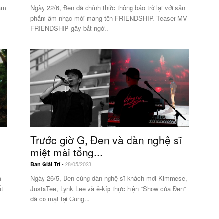
hẩm
Ngày 22/6, Đen đã chính thức thông báo trở lại với sản
phẩm âm nhạc mới mang tên FRIENDSHIP. Teaser MV
FRIENDSHIP gây bất ngờ...
Trước giờ G, Đen và dàn nghệ sĩ
miệt mài tổng...
-
28/05/2023
Ban Giải Trí
m
Ngày 26/5, Đen cùng dàn nghệ sĩ khách mời Kimmese,
ết
JustaTee, Lynk Lee và ê-kíp thực hiện “Show của Đen”
đã có mặt tại Cung...