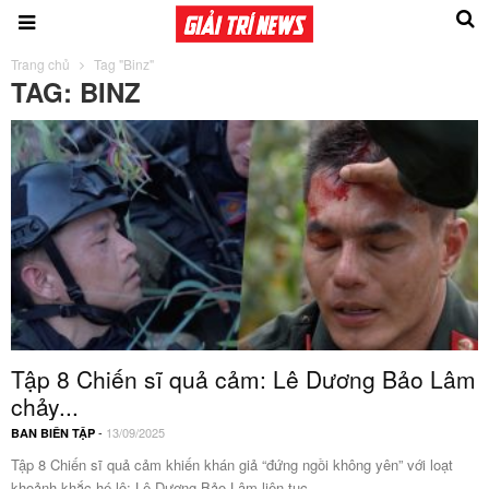
Trang chủ
Tag "Binz"
TAG: BINZ
Tập 8 Chiến sĩ quả cảm: Lê Dương Bảo Lâm
chảy...
-
13/09/2025
BAN BIÊN TẬP
Tập 8 Chiến sĩ quả cảm khiến khán giả “đứng ngồi không yên” với loạt
khoảnh khắc hé lộ: Lê Dương Bảo Lâm liên tục...