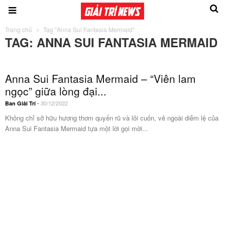
Trang chủ
Tag "Anna Sui Fantasia Mermaid"
TAG: ANNA SUI FANTASIA MERMAID
Anna Sui Fantasia Mermaid – “Viên lam
ngọc” giữa lòng đại...
-
30/12/2022
Ban Giải Trí
Không chỉ sở hữu hương thơm quyến rũ và lôi cuốn, vẻ ngoài diễm lệ của
Anna Sui Fantasia Mermaid tựa một lời gọi mời...