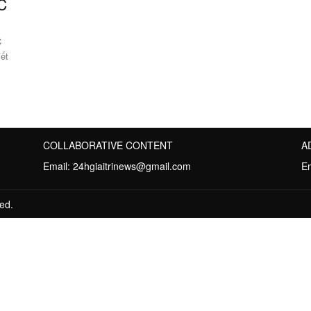
C
C
iết
COLLABORATIVE CONTENT
A
Email:
24hgiaitrinews@gmail.com
E
ed.