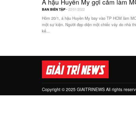
Á hậu Huyền My gợi cảm làm M
-
22/01/2022
BAN BIÊN TẬP
Hôm 20/1, á hậu Huyền My bay vào TP HCM làm M
một sự kiện. Người đẹp diện một chiếc váy do nhà th
kế...
Copyright © 2025 GIAITRINEWS All rights reserv