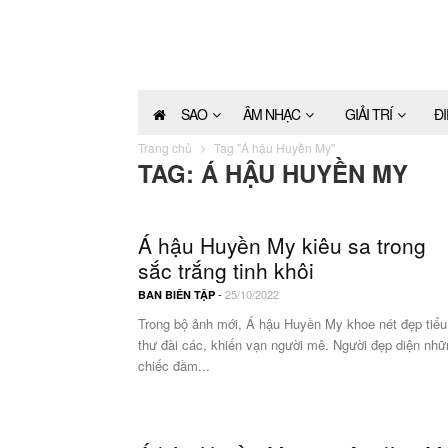
SAO
ÂM NHẠC
GIẢI TRÍ
Đ
Trang chủ
Tag "Á hậu Huyền My"
TAG: Á HẬU HUYỀN MY
Á hậu Huyền My kiêu sa trong
sắc trắng tinh khôi
-
25/10/2022
BAN BIÊN TẬP
Trong bộ ảnh mới, Á hậu Huyền My khoe nét đẹp tiểu
thư đài các, khiến vạn người mê. Người đẹp diện nhữ
chiếc đầm...