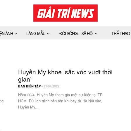
IỆN ẢNH
LÀNG MẪU
ĐỜI SỐNG – XÃ HỘI
THỂ THAO
Huyền My khoe ‘sắc vóc vượt thời
gian’
-
21/04/2022
BAN BIÊN TẬP
Hôm 20/4, Huyền My tham gia một sự kiện tại TP
ng
HCM. Dù lịch trình bận rộn khi bay từ Hà Nội vào,
Huyền My...