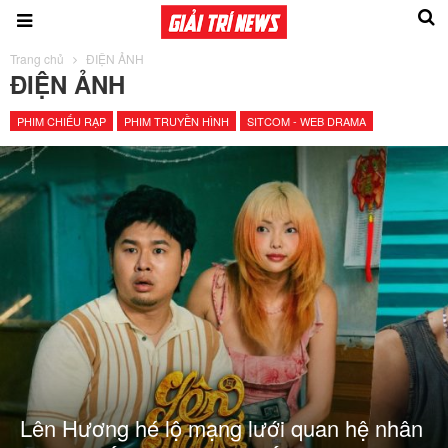
Trang chủ
ĐIỆN ẢNH
ĐIỆN ẢNH
PHIM CHIẾU RẠP
PHIM TRUYỀN HÌNH
SITCOM - WEB DRAMA
Lên Hương hé lộ mạng lưới quan hệ nhân