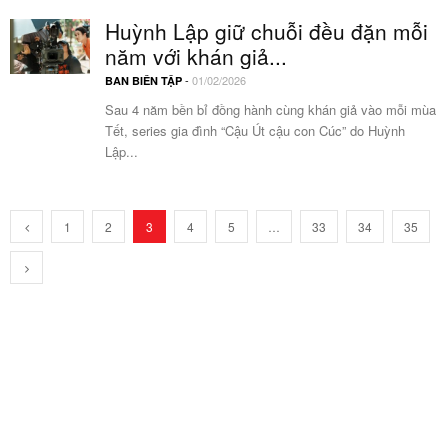
Huỳnh Lập giữ chuỗi đều đặn mỗi
năm với khán giả...
-
01/02/2026
BAN BIÊN TẬP
Sau 4 năm bền bỉ đồng hành cùng khán giả vào mỗi mùa
Tết, series gia đình “Cậu Út cậu con Cúc” do Huỳnh
Lập...
1
2
3
4
5
…
33
34
35