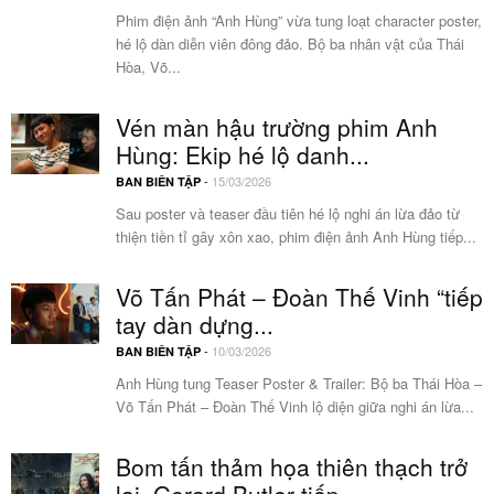
Phim điện ảnh “Anh Hùng” vừa tung loạt character poster,
hé lộ dàn diễn viên đông đảo. Bộ ba nhân vật của Thái
Hòa, Võ...
Vén màn hậu trường phim Anh
Hùng: Ekip hé lộ danh...
-
15/03/2026
BAN BIÊN TẬP
Sau poster và teaser đầu tiên hé lộ nghi án lừa đảo từ
thiện tiền tỉ gây xôn xao, phim điện ảnh Anh Hùng tiếp...
Võ Tấn Phát – Đoàn Thế Vinh “tiếp
tay dàn dựng...
-
10/03/2026
BAN BIÊN TẬP
Anh Hùng tung Teaser Poster & Trailer: Bộ ba Thái Hòa –
Võ Tấn Phát – Đoàn Thế Vinh lộ diện giữa nghi án lừa...
Bom tấn thảm họa thiên thạch trở