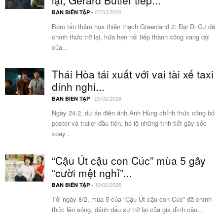
lại, Gerard Butler tiếp...
-
07/03/2026
BAN BIÊN TẬP
Bom tấn thảm họa thiên thạch Greenland 2: Đại Di Cư đã
chính thức trở lại, hứa hẹn nối tiếp thành công vang dội
của...
Thái Hòa tái xuất với vai tài xế taxi
dính nghi...
-
25/02/2026
BAN BIÊN TẬP
Ngày 24.2, dự án điện ảnh Anh Hùng chính thức công bố
poster và trailer đầu tiên, hé lộ những tình tiết gây sốc
xoay...
“Cậu Út cậu con Cúc” mùa 5 gây
“cười mệt nghỉ”...
-
10/02/2026
BAN BIÊN TẬP
Tối ngày 8/2, mùa 5 của “Cậu Út cậu con Cúc” đã chính
thức lên sóng, đánh dấu sự trở lại của gia đình cậu...