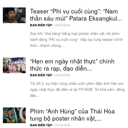
Teaser “Phi vụ cuối cùng”: “Nam
thần sáu múi” Patara Eksangkul...
-
28/03/2026
BAN BIÊN TẬP
Sau khi “nhá hàng” bằng loạt poster nhân vật, bộ phim
hành động “Phi vụ cuối cùng” tiếp tục tung teaser chính
thức, nhanh chóng...
“Hẹn em ngày nhật thực” chính
thức ra rạp, đạo diễn...
-
26/03/2026
BAN BIÊN TẬP
Tối 25-3, sự kiện công chiếu sớm phim điện ảnh Hẹn em
ngày nhật thực đã diễn ra tại TP.HCM. Từ khá sớm, đông
đảo...
Phim “Anh Hùng” của Thái Hòa
tung bộ poster nhân vật,...
-
25/03/2026
BAN BIÊN TẬP